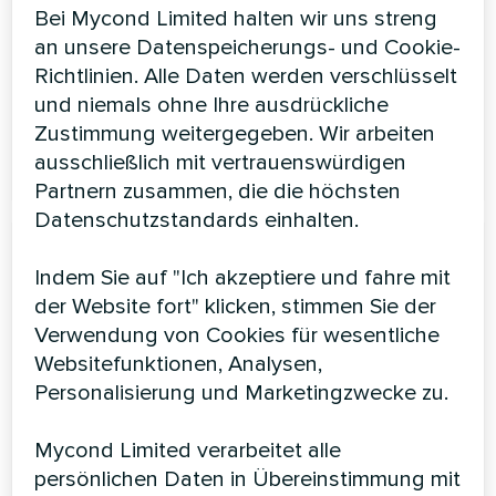
geeignet
Bei Mycond Limited halten wir uns streng
an unsere Datenspeicherungs- und Cookie-
Kühlleistung:
2,93 ... 11,29 kW
Richtlinien. Alle Daten werden verschlüsselt
Heizleistung:
3,31 ... 13,13 kW
und niemals ohne Ihre ausdrückliche
Zustimmung weitergegeben. Wir arbeiten
MEHR LESEN
ausschließlich mit vertrauenswürdigen
Partnern zusammen, die die höchsten
Datenschutzstandards einhalten.
Indem Sie auf "Ich akzeptiere und fahre mit
der Website fort" klicken, stimmen Sie der
Verwendung von Cookies für wesentliche
Websitefunktionen, Analysen,
Personalisierung und Marketingzwecke zu.
Mittlere ESP-Kanal-
Mycond Limited verarbeitet alle
Gebläsekonvektoren der Serie
persönlichen Daten in Übereinstimmung mit