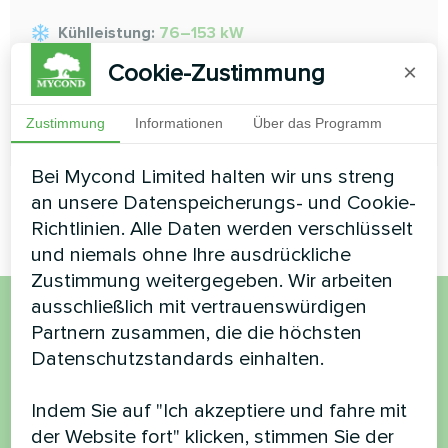
Kühlleistung:
76–153 kW
Heizleistung:
81–161 kW
Cookie-Zustimmung
×
Zustimmung
Informationen
Über das Programm
MEHR LESEN
Bei Mycond Limited halten wir uns streng
an unsere Datenspeicherungs- und Cookie-
Richtlinien. Alle Daten werden verschlüsselt
und niemals ohne Ihre ausdrückliche
Zustimmung weitergegeben. Wir arbeiten
ausschließlich mit vertrauenswürdigen
Partnern zusammen, die die höchsten
Möchten Sie kaufen oder
Datenschutzstandards einhalten.
haben Sie Fragen?
Indem Sie auf "Ich akzeptiere und fahre mit
Kontaktieren Sie uns und wir werden Ihnen
der Website fort" klicken, stimmen Sie der