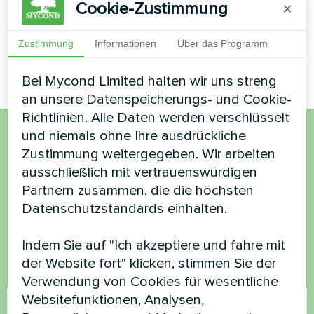
MEHR LESEN
Cookie-Zustimmung
×
Zustimmung
Informationen
Über das Programm
Bei Mycond Limited halten wir uns streng
an unsere Datenspeicherungs- und Cookie-
Richtlinien. Alle Daten werden verschlüsselt
und niemals ohne Ihre ausdrückliche
Möchten Sie kaufen oder
Zustimmung weitergegeben. Wir arbeiten
ausschließlich mit vertrauenswürdigen
haben Sie Fragen?
Partnern zusammen, die die höchsten
Datenschutzstandards einhalten.
Kontaktieren Sie uns und wir werden Ihnen
helfen
Indem Sie auf "Ich akzeptiere und fahre mit
der Website fort" klicken, stimmen Sie der
Name
Verwendung von Cookies für wesentliche
Websitefunktionen, Analysen,