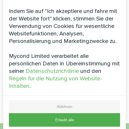
Verteiler
Indem Sie auf "Ich akzeptiere und fahre mit
Installateur
der Website fort" klicken, stimmen Sie der
Verwendung von Cookies für wesentliche
Datenschutzbestimmungen
Websitefunktionen, Analysen,
akzeptieren
Personalisierung und Marketingzwecke zu.
Sicherheitsüberprüfung
*
Mycond Limited verarbeitet alle
persönlichen Daten in Übereinstimmung mit
seiner
Datenschutzrichtlinie
und den
Bitte vergewissern Sie sich, dass Sie kein Roboter
Regeln für die Nutzung von Website-
sind.
Inhalten
.
Ablehnen
Erlaubt alle