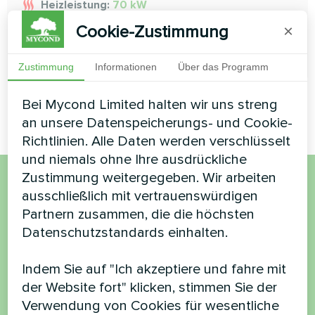
Heizleistung:
70 kW
Cookie-Zustimmung
×
MEHR LESEN
Zustimmung
Informationen
Über das Programm
Bei Mycond Limited halten wir uns streng
an unsere Datenspeicherungs- und Cookie-
Richtlinien. Alle Daten werden verschlüsselt
und niemals ohne Ihre ausdrückliche
Zustimmung weitergegeben. Wir arbeiten
ausschließlich mit vertrauenswürdigen
Möchten Sie kaufen oder
Partnern zusammen, die die höchsten
haben Sie Fragen?
Datenschutzstandards einhalten.
Kontaktieren Sie uns und wir werden Ihnen
Indem Sie auf "Ich akzeptiere und fahre mit
helfen
der Website fort" klicken, stimmen Sie der
Verwendung von Cookies für wesentliche