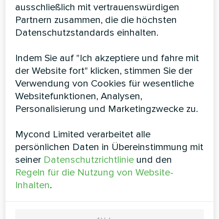
ausschließlich mit vertrauenswürdigen
Kühlmaschine Serie MCU-YHF
Partnern zusammen, die die höchsten
Datenschutzstandards einhalten.
Die 4-Rohr-Version der MCU-YHF-Wärmepumpen von
Mycond ist für die gleichzeitige Erzeugung von Kälte und
Wärme ausgelegt. Die Wärmepumpe verfügt über 2
Indem Sie auf "Ich akzeptiere und fahre mit
separate, unabhängige Wärme-/Kälte-Wärmetauscher,
der Website fort" klicken, stimmen Sie der
die gleichzeitig arbeiten können, und ihr interner
Verwendung von Cookies für wesentliche
Regelalgorithmus ermöglicht es Ihnen, die
Ausgangsleistung dieser Kreisläufe unabhängig zu
Websitefunktionen, Analysen,
analysieren und automatisch auszugleichen. Die Version
Personalisierung und Marketingzwecke zu.
mit 4 Rohren erreicht die höchsten
Energieeffizienzwerte und bietet volle Autonomie bei
Mycond Limited verarbeitet alle
der Wärme-/Kälteversorgung eines jeden Systems
persönlichen Daten in Übereinstimmung mit
Kühlleistung:
66 kW
seiner
Datenschutzrichtlinie
und den
Heizleistung:
70 kW
Regeln für die Nutzung von Website-
Inhalten
.
MEHR LESEN