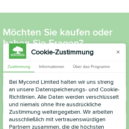
Möchten Sie kaufen oder
haben Sie Fragen?
Cookie-Zustimmung
×
Kontaktieren Sie uns und wir werden Ihnen
helfen
Zustimmung
Informationen
Über das Programm
Bei Mycond Limited halten wir uns streng
Name
an unsere Datenspeicherungs- und Cookie-
Richtlinien. Alle Daten werden verschlüsselt
und niemals ohne Ihre ausdrückliche
Rufnummer
Zustimmung weitergegeben. Wir arbeiten
ausschließlich mit vertrauenswürdigen
Partnern zusammen, die die höchsten