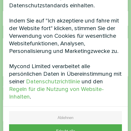
Datenschutzstandards einhalten.
E-Mail
Indem Sie auf "Ich akzeptiere und fahre mit
der Website fort" klicken, stimmen Sie der
Kommentar
Verwendung von Cookies für wesentliche
Websitefunktionen, Analysen,
Personalisierung und Marketingzwecke zu.
Mycond Limited verarbeitet alle
persönlichen Daten in Übereinstimmung mit
seiner
Datenschutzrichtlinie
und den
Datenschutzbestimmungen
akzeptieren
Regeln für die Nutzung von Website-
Inhalten
.
Sicherheitsüberprüfung
*
Ablehnen
Bitte vergewissern Sie sich, dass Sie kein Roboter sind.