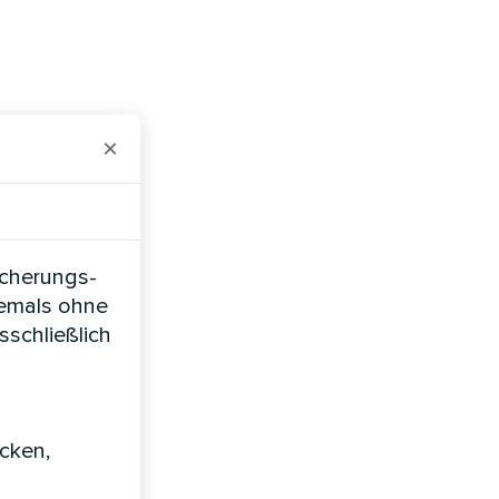
×
icherungs-
iemals ohne
sschließlich
icken,