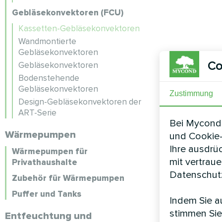
Gebläsekonvektoren (FCU)
Kassetten-Gebläsekonvektoren
Wandmontierte
Gebläsekonvektoren
Co
Gebläsekonvektoren
Bodenstehende
Gebläsekonvektoren
Zustimmung
Design-Gebläsekonvektoren der
ART-Serie
Bei Mycond 
Wärmepumpen
und Cookie-
Ihre ausdrü
Wärmepumpen für
mit vertrau
Privathaushalte
Datenschutz
Zubehör für Wärmepumpen
Puffer und Tanks
Indem Sie au
stimmen Sie
Entfeuchtung und