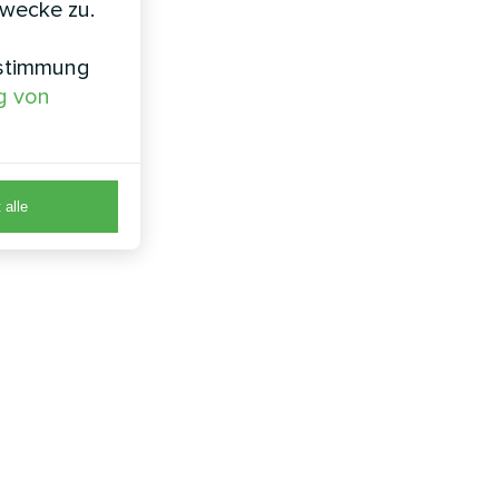
zwecke zu.
nstimmung
g von
 alle