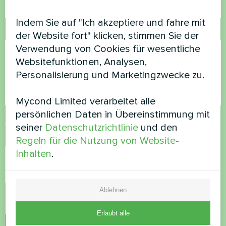
Indem Sie auf "Ich akzeptiere und fahre mit
Kommentar
der Website fort" klicken, stimmen Sie der
Verwendung von Cookies für wesentliche
Websitefunktionen, Analysen,
Personalisierung und Marketingzwecke zu.
Mycond Limited verarbeitet alle
persönlichen Daten in Übereinstimmung mit
Datenschutzbestimmungen
akzeptieren
seiner
Datenschutzrichtlinie
und den
Regeln für die Nutzung von Website-
Sicherheitsüberprüfung
*
Inhalten
.
Ablehnen
Bitte vergewissern Sie sich, dass Sie kein Roboter sind.
Erlaubt alle