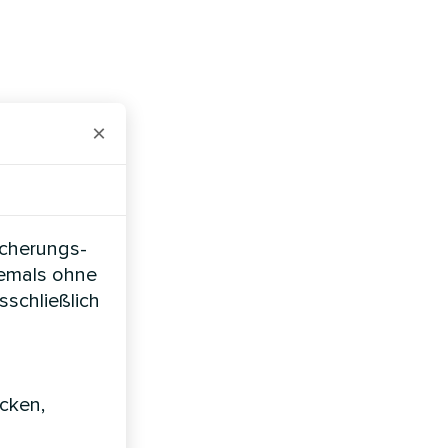
×
icherungs-
iemals ohne
sschließlich
icken,