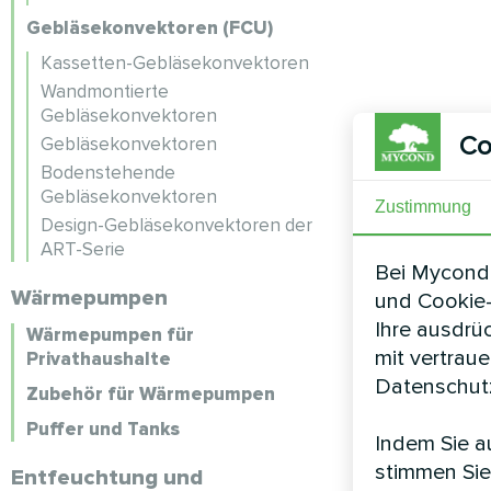
Gebläsekonvektoren (FCU)
Kassetten-Gebläsekonvektoren
Wandmontierte
Gebläsekonvektoren
Co
Gebläsekonvektoren
Bodenstehende
Gebläsekonvektoren
Zustimmung
Design-Gebläsekonvektoren der
ART-Serie
Bei Mycond 
Wärmepumpen
und Cookie-
Ihre ausdrü
Wärmepumpen für
mit vertrau
Privathaushalte
Datenschutz
Zubehör für Wärmepumpen
Puffer und Tanks
Indem Sie au
stimmen Sie
Entfeuchtung und