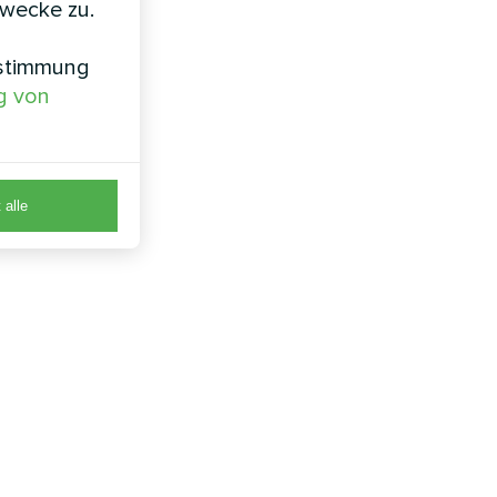
zwecke zu.
nstimmung
g von
 alle