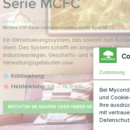
Serie MCFC
Home
/
Catalog
/
Klimatisierung
/
Gebläsekonvektoren (FCU)
Mittlere ESP-Kanal-Gebläsekonvektoren der Serie MCFC
Ein Klimatisierungssystem, das sowohl zum Kühle
dient. Das System schafft ein angenehmes Mikrok
Industrieanlagen, Geschäfts- und Wohngebäuden,
Co
Verwaltungsgebäuden usw.
Zustimmung
Kühlleistung:
1,2 ... 12,6 kW
Heizleistung:
1,8 ... 18,9 kW
Bei Mycond 
und Cookie-
Ihre ausdrü
MÖCHTEN SIE KAUFEN ODER HABEN SIE FRAGEN?
mit vertrau
Datenschutz