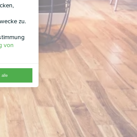
icken,
zwecke zu.
nstimmung
g von
 alle