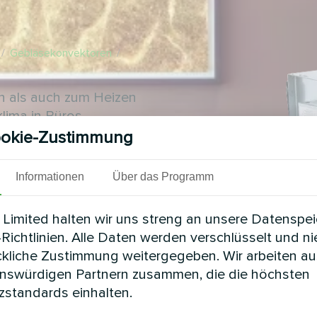
/
Gebläsekonvektoren
/
n als auch zum Heizen
lima in Büros,
 Hotels, Banken,
okie-Zustimmung
Informationen
Über das Programm
Limited halten wir uns streng an unsere Datenspe
Richtlinien. Alle Daten werden verschlüsselt und n
ckliche Zustimmung weitergegeben. Wir arbeiten au
enswürdigen Partnern zusammen, die die höchsten
standards einhalten.