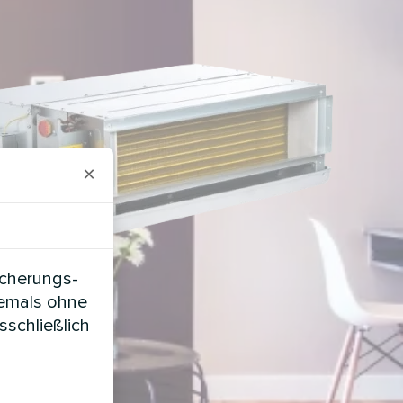
×
icherungs-
iemals ohne
sschließlich