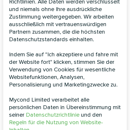
Richtlinien. Alle Daten werden verschlüsselt
und niemals ohne Ihre ausdrückliche
Zustimmung weitergegeben. Wir arbeiten
ausschließlich mit vertrauenswürdigen
Partnern zusammen, die die höchsten
Datenschutzstandards einhalten.
Indem Sie auf "Ich akzeptiere und fahre mit
Luftbefeuchter MHDM-D Serie
der Website fort" klicken, stimmen Sie der
Verwendung von Cookies für wesentliche
Die Befeuchter der Serie MHDM-D sind nur 260 mm
hoch und eignen sich daher für die Installation in engen
Websitefunktionen, Analysen,
Räumen hinter einer abgehängten Decke. Diese
Personalisierung und Marketingzwecke zu.
Elektroden-Luftbefeuchter werden in Kombination mit
Klima- und Lüftungsanlagen installiert, um die
Mycond Limited verarbeitet alle
Raumluftfeuchtigkeit zu kontrollieren. Die MHDM-D-
Geräte sind mit einer speziellen Armatur für den
persönlichen Daten in Übereinstimmung mit
Anschluss an die Lüftungsanlage ausgestattet
seiner
Datenschutzrichtlinie
und den
Regeln für die Nutzung von Website-
Entfeuchtungsleistung:
1 ... 6 kg/h
Inhalten
.