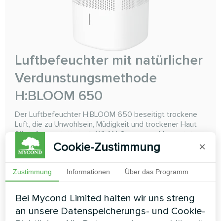
Luftbefeuchter mit natürlicher
Verdunstungsmethode
H:BLOOM 650
Der Luftbefeuchter H:BLOOM 650 beseitigt trockene
Luft, die zu Unwohlsein, Müdigkeit und trockener Haut
führt. Ausgestattet mit WLAN-Steuerung, Hygrostat,
UV-Lampe mit Timer und Nachtmodus. Er arbeitet leise,
Cookie-Zustimmung
×
eignet sich für Schlafzimmer, Kinderzimmer und Büros
und schafft eine gesunde und gemütliche Atmosphäre.
Zustimmung
Informationen
Über das Programm
Bei Mycond Limited halten wir uns streng
MEHR LESEN
an unsere Datenspeicherungs- und Cookie-