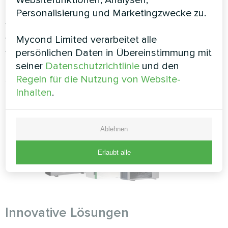
Personalisierung und Marketingzwecke zu.
Das Unternehmen bietet eine breite Palette von
Wärmepumpen an, um den Bedürfnissen der
Mycond Limited verarbeitet alle
verschiedenen Marktsegmente gerecht zu
persönlichen Daten in Übereinstimmung mit
werden. Von Standard- bis zu Premiummodellen
seiner
Datenschutzrichtlinie
und den
kann jeder Kunde leicht das beste Produkt für
Regeln für die Nutzung von Website-
seine Bedürfnisse finden, das auf den Markt
Inhalten
.
zugeschnitten ist.
Ablehnen
Erlaubt alle
Innovative Lösungen