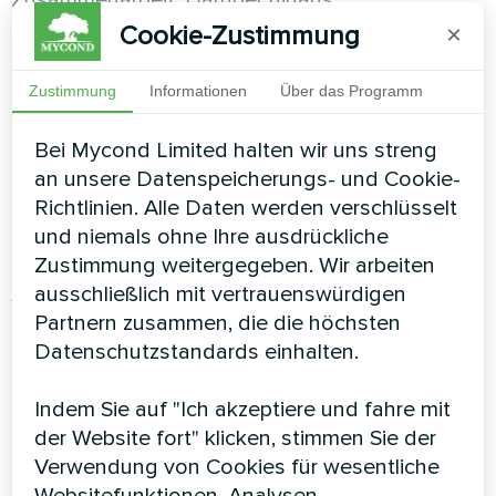
berücksichtigen wir die Interessen beider
Cookie-Zustimmung
×
Parteien.
Zustimmung
Informationen
Über das Programm
Marketingunterstützung
Bei Mycond Limited halten wir uns streng
Um den Verkauf zu unterstützen und das
an unsere Datenspeicherungs- und Cookie-
Marktsegment zu erweitern, bietet MYCOND
Richtlinien. Alle Daten werden verschlüsselt
seinen Händlern Zugang zu Werbematerialien,
und niemals ohne Ihre ausdrückliche
gemeinsamen Aktionen und Veranstaltungen.
Zustimmung weitergegeben. Wir arbeiten
Diese Politik sorgt für einen hohen
ausschließlich mit vertrauenswürdigen
Wiedererkennungswert der Marke und hilft,
Partnern zusammen, die die höchsten
neue Kunden zu gewinnen. Dies erhöht nicht nur
Datenschutzstandards einhalten.
das Volumen erfolgreicher Transaktionen,
sondern wirkt sich auch positiv auf das Image
Indem Sie auf "Ich akzeptiere und fahre mit
des Unternehmens insgesamt aus
der Website fort" klicken, stimmen Sie der
Verwendung von Cookies für wesentliche
Breite Palette an Produkten
Websitefunktionen, Analysen,