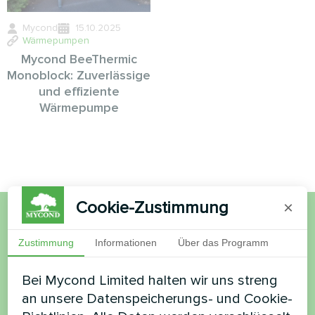
Mycond
15.10.2025
Wärmepumpen
Mycond BeeThermic
Monoblock: Zuverlässige
und effiziente
Wärmepumpe
Cookie-Zustimmung
×
Möchten Sie kaufen oder
Zustimmung
Informationen
Über das Programm
haben Sie Fragen?
Bei Mycond Limited halten wir uns streng
an unsere Datenspeicherungs- und Cookie-
Kontaktieren Sie uns und wir werden Ihnen