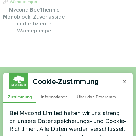
Wärmepumpen
Mycond BeeThermic
Monoblock: Zuverlässige
und effiziente
Wärmepumpe
Cookie-Zustimmung
×
Möchten Sie kaufen oder
haben Sie Fragen?
Zustimmung
Informationen
Über das Programm
Bei Mycond Limited halten wir uns streng
Kontaktieren Sie uns und wir werden Ihnen
an unsere Datenspeicherungs- und Cookie-
helfen
Richtlinien. Alle Daten werden verschlüsselt