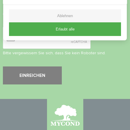
Datenschutzbestimmungen
akzeptieren
Ablehnen
Sicherheitsüberprüfung
*
Erlaubt alle
Bitte vergewissern Sie sich, dass Sie kein Roboter sind.