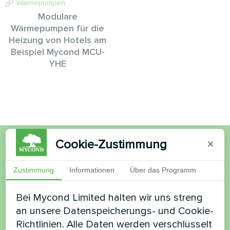
Wärmepumpen
Modulare
Wärmepumpen für die
Heizung von Hotels am
Beispiel Mycond MCU-
YHE
Cookie-Zustimmung
×
Möchten Sie kaufen oder
Zustimmung
Informationen
Über das Programm
haben Sie Fragen?
Bei Mycond Limited halten wir uns streng
Kontaktieren Sie uns und wir werden Ihnen
an unsere Datenspeicherungs- und Cookie-
helfen
Richtlinien. Alle Daten werden verschlüsselt