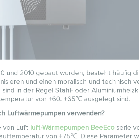
0 und 2010 gebaut wurden, besteht häufig d
isieren und einen moralisch und technisch v
sind in der Regel Stahl- oder Aluminiumheizk
teltemperatur von +60...+65℃ ausgelegt sind.
uch Luftwärmepumpen verwenden?
e von Luft
luft-Wärmepumpen BeeEco
serie v
lauftemperatur von +75℃. Diese Parameter 