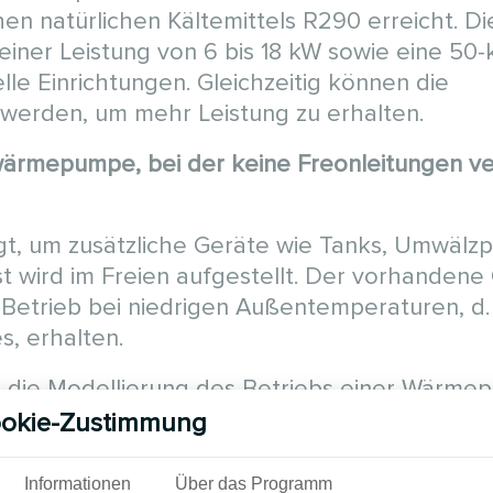
n natürlichen Kältemittels R290 erreicht. Di
iner Leistung von 6 bis 18 kW sowie eine 50-
le Einrichtungen. Gleichzeitig können die
erden, um mehr Leistung zu erhalten.
wärmepumpe, bei der keine Freonleitungen ve
tigt, um zusätzliche Geräte wie Tanks, Umwäl
 wird im Freien aufgestellt. Der vorhandene
Betrieb bei niedrigen Außentemperaturen, d. 
, erhalten.
für die Modellierung des Betriebs einer Wärm
r dieses Projekt ist
-12℃.
okie-Zustimmung
ärmepumpe für die Erwärmung des Brauchwas
Informationen
Über das Programm