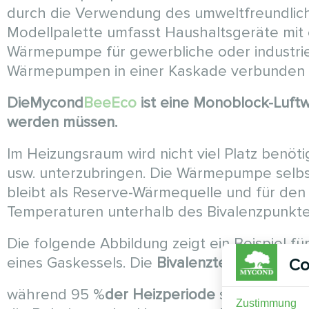
durch die Verwendung des umweltfreundliche
Modellpalette umfasst Haushaltsgeräte mit e
Wärmepumpe für gewerbliche oder industriel
Wärmepumpen in einer Kaskade verbunden w
DieMycond
BeeEco
ist eine Monoblock-Luft
werden müssen.
Im Heizungsraum wird nicht viel Platz benö
usw. unterzubringen. Die Wärmepumpe selbst
bleibt als Reserve-Wärmequelle und für den 
Temperaturen unterhalb des Bivalenzpunktes
Die folgende Abbildung zeigt ein Beispiel 
eines Gaskessels. Die
Bivalenztemperatur
fü
Co
während 95 %
der Heizperiode
sorgt die W
Zustimmung