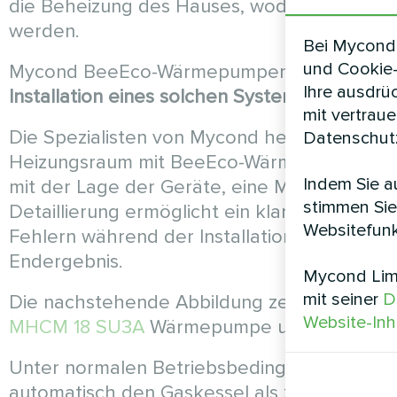
die Beheizung des Hauses, wodurch der Erd
werden.
Bei Mycond 
und Cookie-
Mycond BeeEco-Wärmepumpen lassen sich lei
Ihre ausdrü
Installation eines solchen Systems dauert j
mit vertrau
Die Spezialisten von Mycond helfen Ihnen be
Datenschutz
Heizungsraum mit BeeEco-Wärmepumpen. Das
Indem Sie au
mit der Lage der Geräte, eine Materialspezi
stimmen Sie
Detaillierung ermöglicht ein klares Installat
Websitefunk
Fehlern während der Installationsarbeiten u
Endergebnis.
Mycond Limi
mit seiner
D
Die nachstehende Abbildung zeigt ein Beisp
Website-Inh
MHCM 18 SU3A
Wärmepumpe und einem mont
Unter normalen Betriebsbedingungen schal
automatisch den Gaskessel als zusätzliche 