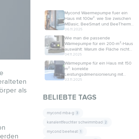
Mycond Waermepumpe fuer ein
Haus mit 100м²: wie Sie zwischen
MBasic, BeeSmart und BeeThermic
waehlen
06.11.2025
Wie man die passende
Wärmepumpe für ein 200‑m²‑Haus
auswählt: Warum die Fläche nicht
das wichtigste Kriterium ist
04.11.2025
Wärmepumpe für ein Haus mit 150
m²: korrekte
ie
Leistungsdimensionierung mit
BeeHeat
03.11.2025
eralteten
örper als
BELIEBTE TAGS
mycond mba-g
3
kanalentfeuchter schwimmbad
2
on
mycond beeheat
1
werden