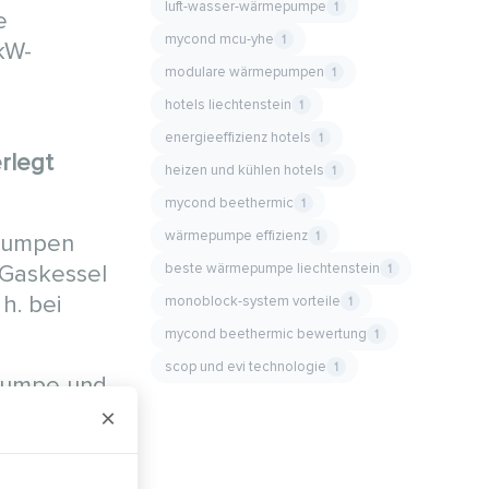
luft-wasser-wärmepumpe
1
e
mycond mcu-yhe
1
kW-
modulare wärmepumpen
1
hotels liechtenstein
1
energieeffizienz hotels
1
rlegt
heizen und kühlen hotels
1
mycond beethermic
1
wärmepumpe effizienz
1
zpumpen
beste wärmepumpe liechtenstein
 Gaskessel
1
h. bei
monoblock-system vorteile
1
mycond beethermic bewertung
1
scop und evi technologie
1
epumpe und
×
sers und