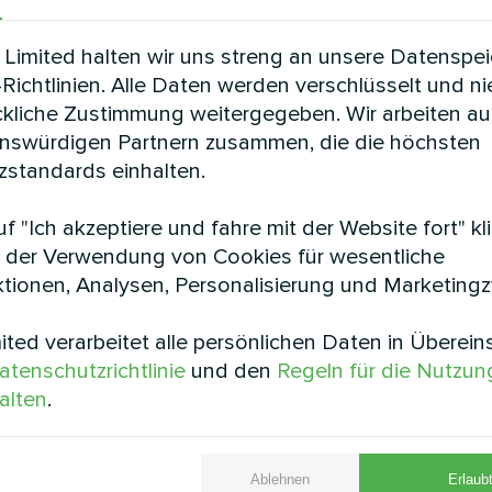
gasverbrauch und die Kosten erheblich gese
Limited halten wir uns streng an unsere Datenspe
Richtlinien. Alle Daten werden verschlüsselt und n
cht in ein bestehendes Heizsystem integrie
ckliche Zustimmung weitergegeben. Wir arbeiten au
e nach den Eigenschaften des Objekts ab 2 Ta
enswürdigen Partnern zusammen, die die höchsten
i der Ausarbeitung eines Projekts für einen
standards einhalten.
 Projekt umfasst eine Zeichnung des Kess
f "Ich akzeptiere und fahre mit der Website fort" kl
fikation und isometrische Diagramme. Eine so
 der Verwendung von Cookies für wesentliche
ionsschema, verringert die Wahrscheinlichkeit 
tionen, Analysen, Personalisierung und Marketing
nd vermittelt dem Verbraucher ein Verständni
ted verarbeitet alle persönlichen Daten in Überei
atenschutzrichtlinie
und den
Regeln für die Nutzun
iel für einen Heizungsraum mit einer Mycond
alten
.
ierten Gas-Brennwertkessel.
tet die Wärmepumpenautomatik bei Bedarf
Ablehnen
Erlaubt
Wärmequelle zu. Das realisierte Schema erlau