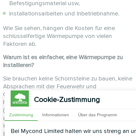
Befestigungsmaterial usw,
installationsarbeiten und Inbetriebnahme.
Wie Sie sehen, hängen die Kosten für eine
schlüsselfertige Wärmepumpe von vielen
Faktoren ab.
Warum ist es einfacher, eine Wärmepumpe zu
installieren?
Sie brauchen keine Schornsteine zu bauen, keine
Absprachen mit der Feuerwehr und
Gasspezialisten zu treffen, keine Gasanlage zu
Cookie-Zustimmung
haben und keine Rohrleitungen zu verlegen
(wenn die Küche nicht an das Gasnetz
Zustimmung
Informationen
Über das Programm
angeschlossen ist), keinen großen Strom vom
Kraftwerk zu trennen, keine Lager- oder
Bei Mycond Limited halten wir uns streng an u
Brennstoffräume zu haben, kein Holz, keine