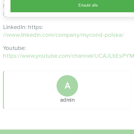
https://www.instagram.com/mycond.pl/?
Erlaubt alle
igshid=MGU3ZTQzNzY%3D
LinkedIn: https:
//www.linkedin.com/company/mycond-polska/
Youtube:
https://www.youtube.com/channel/UCAJLtiEsP
A
admin