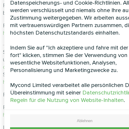
Datenspeicherungs- und Cookie-Richtlinien. Al
Pellets und keine anderen Brennstoffe zu
werden verschlüsselt und niemals ohne Ihre au
benötigen.
Zustimmung weitergegeben. Wir arbeiten aussc
mit vertrauenswürdigen Partnern zusammen, di
Fertige Lösungen von Mycond können Sie unter
höchsten Datenschutzstandards einhalten.
https://mycond-pl.eu/solutions
einsehen
Indem Sie auf "Ich akzeptiere und fahre mit de
Sehen Sie unser Angebot an Wärmepumpen
fort" klicken, stimmen Sie der Verwendung von
unter
https://mycond-pl.eu/catalog/pompy-
wesentliche Websitefunktionen, Analysen,
ciepla
Personalisierung und Marketingzwecke zu.
Sie können uns auch gerne unter
https://mycond-pl.eu/contacts
kontaktieren
Mycond Limited verarbeitet alle persönlichen D
Übereinstimmung mit seiner
Datenschutzrichtli
Folgen Sie uns in den sozialen Netzwerken!
Regeln für die Nutzung von Website-Inhalten
.
Facebook:
https://www.facebook.com/mycondpolska
Ablehnen
Instagram: