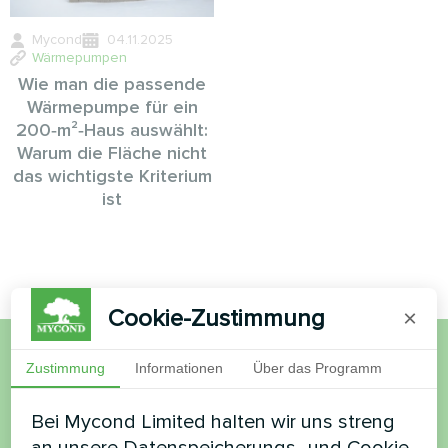
Mycond
04.11.2025
Wärmepumpen
Wie man die passende
Wärmepumpe für ein
200‑m²‑Haus auswählt:
Warum die Fläche nicht
das wichtigste Kriterium
ist
Cookie-Zustimmung
×
Zustimmung
Informationen
Über das Programm
Möchten Sie kaufen oder
haben Sie Fragen?
Bei Mycond Limited halten wir uns streng