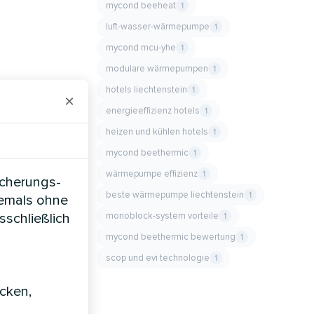
mycond beeheat
1
luft-wasser-wärmepumpe
1
mycond mcu-yhe
1
modulare wärmepumpen
1
hotels liechtenstein
1
×
energieeffizienz hotels
1
heizen und kühlen hotels
1
mycond beethermic
1
wärmepumpe effizienz
1
icherungs-
beste wärmepumpe liechtenstein
1
iemals ohne
monoblock-system vorteile
sschließlich
1
mycond beethermic bewertung
1
scop und evi technologie
1
icken,