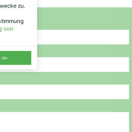
zwecke zu.
nstimmung
g von
 alle