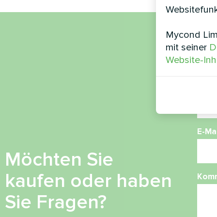
Websitefunk
Mycond Limi
Nam
mit seiner
D
Website-Inh
Ruf
E-Mai
Möchten Sie
kaufen oder haben
Kom
Sie Fragen?