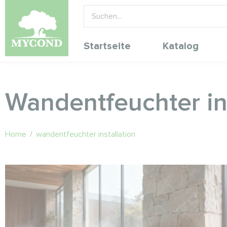
Startseite
Katalog
Wandentfeuchter ins
Home
/
wandentfeuchter installation