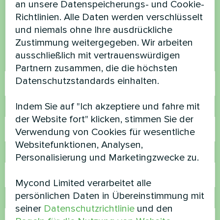
an unsere Datenspeicherungs- und Cookie-
Richtlinien. Alle Daten werden verschlüsselt
Kontaktieren Sie uns und wir werden Ihnen
und niemals ohne Ihre ausdrückliche
helfen
Zustimmung weitergegeben. Wir arbeiten
ausschließlich mit vertrauenswürdigen
Name
Partnern zusammen, die die höchsten
Datenschutzstandards einhalten.
Indem Sie auf "Ich akzeptiere und fahre mit
Rufnummer
der Website fort" klicken, stimmen Sie der
Verwendung von Cookies für wesentliche
Websitefunktionen, Analysen,
E-Mail
Personalisierung und Marketingzwecke zu.
Mycond Limited verarbeitet alle
persönlichen Daten in Übereinstimmung mit
Kommentar
seiner
Datenschutzrichtlinie
und den