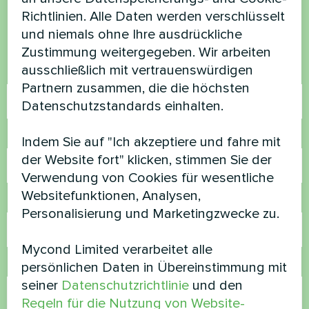
Richtlinien. Alle Daten werden verschlüsselt
Kontaktieren Sie uns und wir werden Ihnen
und niemals ohne Ihre ausdrückliche
helfen
Zustimmung weitergegeben. Wir arbeiten
ausschließlich mit vertrauenswürdigen
Name
Partnern zusammen, die die höchsten
Datenschutzstandards einhalten.
Rufnummer
Indem Sie auf "Ich akzeptiere und fahre mit
der Website fort" klicken, stimmen Sie der
Verwendung von Cookies für wesentliche
Websitefunktionen, Analysen,
E-Mail
Personalisierung und Marketingzwecke zu.
Mycond Limited verarbeitet alle
Kommentar
persönlichen Daten in Übereinstimmung mit
seiner
Datenschutzrichtlinie
und den
Regeln für die Nutzung von Website-