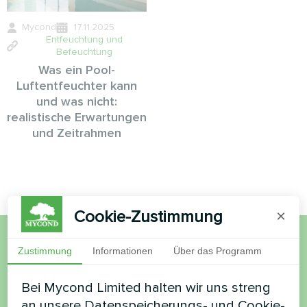
Mycond
17.11.2025
Entfeuchtung und
Befeuchtung
Was ein Pool-
Luftentfeuchter kann
und was nicht:
realistische Erwartungen
und Zeitrahmen
Cookie-Zustimmung
×
Zustimmung
Informationen
Über das Programm
Möchten Sie kaufen oder
haben Sie Fragen?
Bei Mycond Limited halten wir uns streng
an unsere Datenspeicherungs- und Cookie-