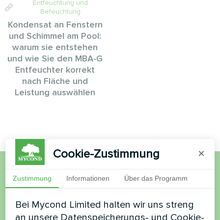
Entfeuchtung und
Befeuchtung
Kondensat an Fenstern
und Schimmel am Pool:
warum sie entstehen
und wie Sie den MBA‑G
Entfeuchter korrekt
nach Fläche und
Leistung auswählen
Cookie-Zustimmung
×
Zustimmung
Informationen
Über das Programm
Möchten Sie kaufen oder
haben Sie Fragen?
Bei Mycond Limited halten wir uns streng
an unsere Datenspeicherungs- und Cookie-