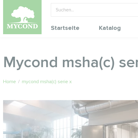
Startseite
Katalog
Mycond msha(c) ser
Home
/
mycond msha(c) serie x