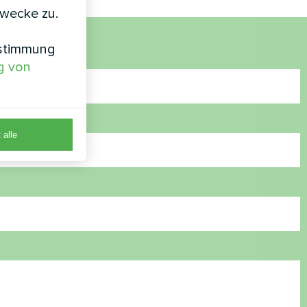
zwecke zu.
nstimmung
g von
 alle