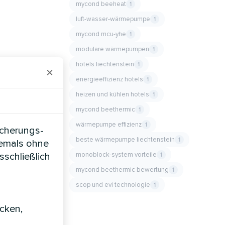
mycond beeheat
1
luft-wasser-wärmepumpe
1
mycond mcu-yhe
1
modulare wärmepumpen
1
hotels liechtenstein
1
×
energieeffizienz hotels
1
heizen und kühlen hotels
1
mycond beethermic
1
wärmepumpe effizienz
1
icherungs-
beste wärmepumpe liechtenstein
1
iemals ohne
monoblock-system vorteile
sschließlich
1
mycond beethermic bewertung
1
scop und evi technologie
1
icken,