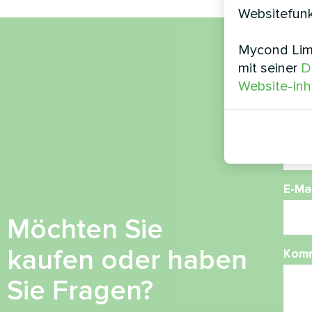
Websitefunk
Mycond Limi
Nam
mit seiner
D
Website-Inh
Ruf
E-Mai
Möchten Sie
kaufen oder haben
Kom
Sie Fragen?