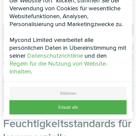
der Website fort" klicken, stimmen Sie der
MSH
Verwendung von Cookies für wesentliche
1
Websitefunktionen, Analysen,
Personalisierung und Marketingzwecke zu.
Mycond Limited verarbeitet alle
persönlichen Daten in Übereinstimmung mit
seiner
Datenschutzrichtlinie
und den
Regeln für die Nutzung von Website-
Inhalten
.
Ablehnen
Erlaubt alle
Feuchtigkeitsstandards für