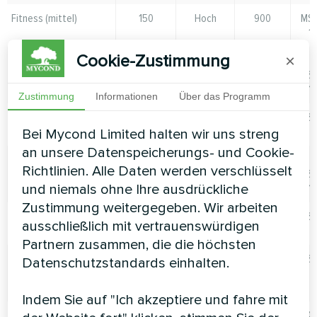
Fitness (mittel)
150
Hoch
900
MSH
1
Cookie-Zustimmung
×
Grosses Fitnesscenter
300
Sehr hoch
1800
2
MSH
1
Zustimmung
Informationen
Über das Programm
Sanatorium
200
Mittel
720
MSH
7
Bei Mycond Limited halten wir uns streng
an unsere Datenspeicherungs- und Cookie-
Sportzentrum
312
Hoch
1870
2
Richtlinien. Alle Daten werden verschlüsselt
MSH
und niemals ohne Ihre ausdrückliche
1
Zustimmung weitergegeben. Wir arbeiten
Rehabilitationszentrum
96
Niedrig-
350
MSH
ausschließlich mit vertrauenswürdigen
mittel
3
Partnern zusammen, die die höchsten
Kinderbecken (32°C)
60
Mittel mit
350
MSH
Datenschutzstandards einhalten.
erhöhter
3
Temperatur
Indem Sie auf "Ich akzeptiere und fahre mit
Indoor-Wasserpark
600
Extrem
4500
4–