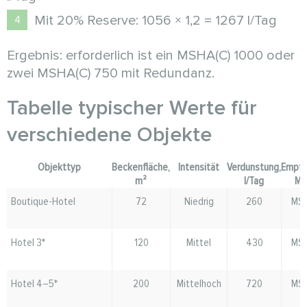
Mit 20% Reserve: 1056 × 1,2 = 1267 l/Tag
Ergebnis: erforderlich ist ein MSHA(C) 1000 oder
zwei MSHA(C) 750 mit Redundanz.
Tabelle typischer Werte für
verschiedene Objekte
Objekttyp
Beckenfläche,
Intensität
Verdunstung,
Empfo
m²
l/Tag
Mo
Boutique-Hotel
72
Niedrig
260
MSH
3
Hotel 3*
120
Mittel
430
MSH
5
Hotel 4–5*
200
Mittelhoch
720
MSH
7