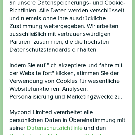
an unsere Datenspeicherungs- und Cookie-
Richtlinien. Alle Daten werden verschlüsselt
Kontaktieren Sie uns und wir werden Ihnen
und niemals ohne Ihre ausdrückliche
helfen
Zustimmung weitergegeben. Wir arbeiten
ausschließlich mit vertrauenswürdigen
Name
Partnern zusammen, die die höchsten
Datenschutzstandards einhalten.
Indem Sie auf "Ich akzeptiere und fahre mit
Rufnummer
der Website fort" klicken, stimmen Sie der
Verwendung von Cookies für wesentliche
Websitefunktionen, Analysen,
E-Mail
Personalisierung und Marketingzwecke zu.
Mycond Limited verarbeitet alle
persönlichen Daten in Übereinstimmung mit
Kommentar
seiner
Datenschutzrichtlinie
und den