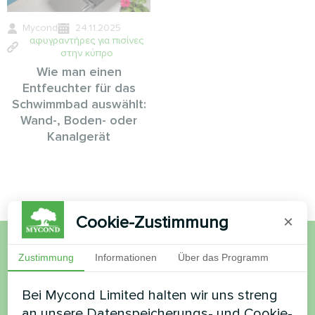
Mycond
24.11.2025
αφυγραντήρες για πισίνες
στην κύπρο
Wie man einen
Entfeuchter für das
Schwimmbad auswählt:
Wand-, Boden- oder
Kanalgerät
Cookie-Zustimmung
×
Zustimmung
Informationen
Über das Programm
Möchten Sie kaufen oder
haben Sie Fragen?
Bei Mycond Limited halten wir uns streng
an unsere Datenspeicherungs- und Cookie-