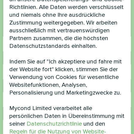
Richtlinien. Alle Daten werden verschlüsselt
Kontaktieren Sie uns und wir werden Ihnen
und niemals ohne Ihre ausdrückliche
helfen
Zustimmung weitergegeben. Wir arbeiten
ausschließlich mit vertrauenswürdigen
Name
Partnern zusammen, die die höchsten
Datenschutzstandards einhalten.
Rufnummer
Indem Sie auf "Ich akzeptiere und fahre mit
der Website fort" klicken, stimmen Sie der
Verwendung von Cookies für wesentliche
Websitefunktionen, Analysen,
E-Mail
Personalisierung und Marketingzwecke zu.
Mycond Limited verarbeitet alle
Kommentar
persönlichen Daten in Übereinstimmung mit
seiner
Datenschutzrichtlinie
und den
Regeln für die Nutzung von Website-