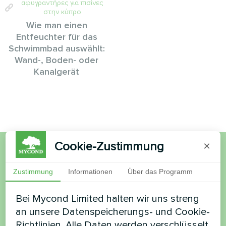
αφυγραντήρες για πισίνες
στην κύπρο
Wie man einen
Entfeuchter für das
Schwimmbad auswählt:
Wand-, Boden- oder
Kanalgerät
Cookie-Zustimmung
×
Möchten Sie kaufen oder
Zustimmung
Informationen
Über das Programm
haben Sie Fragen?
Bei Mycond Limited halten wir uns streng
an unsere Datenspeicherungs- und Cookie-
Kontaktieren Sie uns und wir werden Ihnen
Richtlinien. Alle Daten werden verschlüsselt