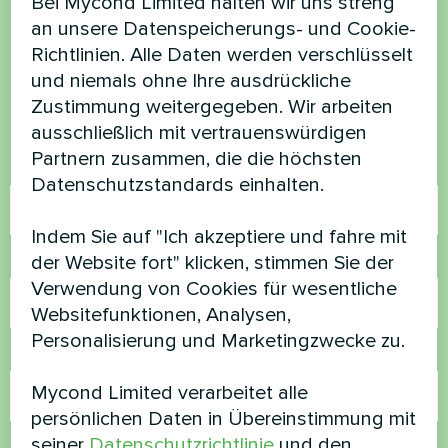
Bei Mycond Limited halten wir uns streng
haben Sie Fragen?
an unsere Datenspeicherungs- und Cookie-
Richtlinien. Alle Daten werden verschlüsselt
und niemals ohne Ihre ausdrückliche
Kontaktieren Sie uns und wir werden Ihnen
Zustimmung weitergegeben. Wir arbeiten
helfen
ausschließlich mit vertrauenswürdigen
Partnern zusammen, die die höchsten
Name
Datenschutzstandards einhalten.
Indem Sie auf "Ich akzeptiere und fahre mit
der Website fort" klicken, stimmen Sie der
Rufnummer
Verwendung von Cookies für wesentliche
Websitefunktionen, Analysen,
Personalisierung und Marketingzwecke zu.
E-Mail
Mycond Limited verarbeitet alle
persönlichen Daten in Übereinstimmung mit
seiner
Datenschutzrichtlinie
und den