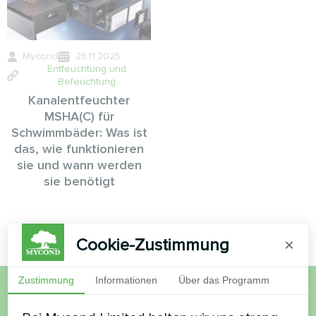
Mycond
25.11.2025
Entfeuchtung und
Befeuchtung
Kanalentfeuchter
MSHA(C) für
Schwimmbäder: Was ist
das, wie funktionieren
sie und wann werden
sie benötigt
Cookie-Zustimmung
×
Zustimmung
Informationen
Über das Programm
Möchten Sie kaufen oder