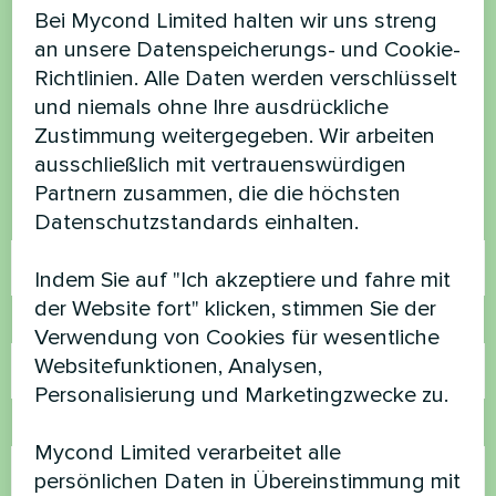
Bei Mycond Limited halten wir uns streng
Möchten Sie kaufen oder
an unsere Datenspeicherungs- und Cookie-
haben Sie Fragen?
Richtlinien. Alle Daten werden verschlüsselt
und niemals ohne Ihre ausdrückliche
Kontaktieren Sie uns und wir werden Ihnen
Zustimmung weitergegeben. Wir arbeiten
helfen
ausschließlich mit vertrauenswürdigen
Partnern zusammen, die die höchsten
Datenschutzstandards einhalten.
Name
Indem Sie auf "Ich akzeptiere und fahre mit
der Website fort" klicken, stimmen Sie der
Rufnummer
Verwendung von Cookies für wesentliche
Websitefunktionen, Analysen,
Personalisierung und Marketingzwecke zu.
E-Mail
Mycond Limited verarbeitet alle
persönlichen Daten in Übereinstimmung mit