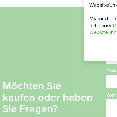
Websitefunk
Mycond Limi
Nam
mit seiner
D
Website-Inh
Ruf
E-Mai
Möchten Sie
kaufen oder haben
Kom
Sie Fragen?