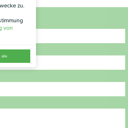
zwecke zu.
nstimmung
g von
 alle