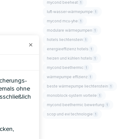
mycond beeheat
1
luft-wasser-wärmepumpe
1
mycond mcu-yhe
1
modulare wärmepumpen
1
hotels liechtenstein
1
×
energieeffizienz hotels
1
heizen und kühlen hotels
1
mycond beethermic
1
wärmepumpe effizienz
1
icherungs-
beste wärmepumpe liechtenstein
1
iemals ohne
monoblock-system vorteile
sschließlich
1
mycond beethermic bewertung
1
scop und evi technologie
1
icken,