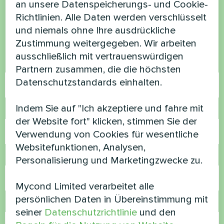
an unsere Datenspeicherungs- und Cookie-
Richtlinien. Alle Daten werden verschlüsselt
Kontaktieren Sie uns und wir werden Ihnen
und niemals ohne Ihre ausdrückliche
helfen
Zustimmung weitergegeben. Wir arbeiten
ausschließlich mit vertrauenswürdigen
Name
Partnern zusammen, die die höchsten
Datenschutzstandards einhalten.
Indem Sie auf "Ich akzeptiere und fahre mit
Rufnummer
der Website fort" klicken, stimmen Sie der
Verwendung von Cookies für wesentliche
Websitefunktionen, Analysen,
E-Mail
Personalisierung und Marketingzwecke zu.
Mycond Limited verarbeitet alle
persönlichen Daten in Übereinstimmung mit
Kommentar
seiner
Datenschutzrichtlinie
und den