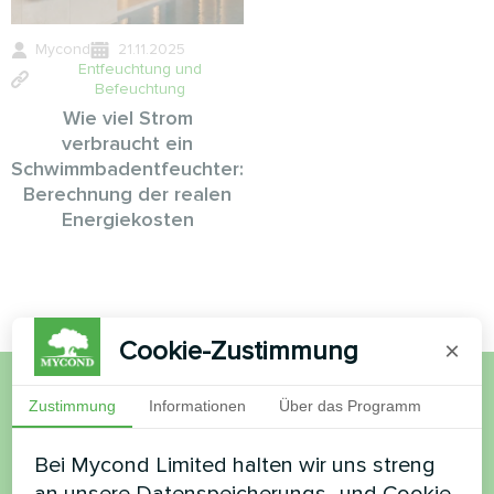
Mycond
21.11.2025
Entfeuchtung und
Befeuchtung
Wie viel Strom
verbraucht ein
Schwimmbadentfeuchter:
Berechnung der realen
Energiekosten
Cookie-Zustimmung
×
Zustimmung
Informationen
Über das Programm
Möchten Sie kaufen oder
haben Sie Fragen?
Bei Mycond Limited halten wir uns streng