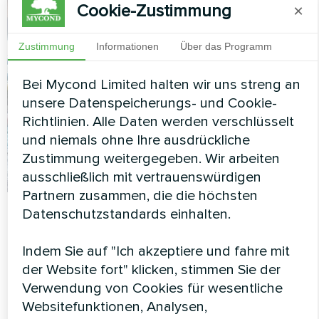
Cookie-Zustimmung
×
Zustimmung
Informationen
Über das Programm
Bei Mycond Limited halten wir uns streng an
unsere Datenspeicherungs- und Cookie-
Richtlinien. Alle Daten werden verschlüsselt
und niemals ohne Ihre ausdrückliche
Zustimmung weitergegeben. Wir arbeiten
ausschließlich mit vertrauenswürdigen
Partnern zusammen, die die höchsten
Mycond
26.11.2025
Entfeuchtung und Befeuchtung
Datenschutzstandards einhalten.
Kanalentfeuchter für kommerzielle
Indem Sie auf "Ich akzeptiere und fahre mit
Schwimmbäder: Leistungsberechnung und
der Website fort" klicken, stimmen Sie der
Bekämpfung der Feuchtigkeit
Verwendung von Cookies für wesentliche
Websitefunktionen, Analysen,