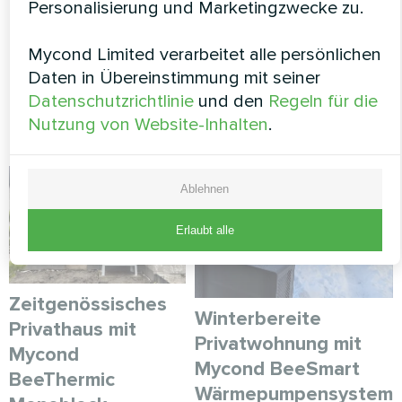
Personalisierung und Marketingzwecke zu.
WEITERE BLOGBEITRÄGE
Mycond Limited verarbeitet alle persönlichen
Daten in Übereinstimmung mit seiner
Datenschutzrichtlinie
und den
Regeln für die
Myсond lösungen
Nutzung von Website-Inhalten
.
Ablehnen
Erlaubt alle
Zeitgenössisches
Winterbereite
Privathaus mit
Privatwohnung mit
Mycond
Mycond BeeSmart
BeeThermic
Wärmepumpensystem