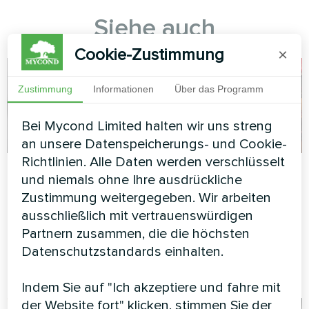
Siehe auch
Cookie-Zustimmung
×
Zustimmung
Informationen
Über das Programm
Bei Mycond Limited halten wir uns streng
an unsere Datenspeicherungs- und Cookie-
Richtlinien. Alle Daten werden verschlüsselt
Autowäsche
Einfamilienhaus mit
und niemals ohne Ihre ausdrückliche
Mycond Split
Zustimmung weitergegeben. Wir arbeiten
Split-Wärmepumpe Serie
Wärmepumpen der
Mycond Hevi
ausschließlich mit vertrauenswürdigen
BeeSmart Serie
Partnern zusammen, die die höchsten
Datenschutzstandards einhalten.
MyCond Split Wärmepumpen
BeeSmart Serie
Indem Sie auf "Ich akzeptiere und fahre mit
der Website fort" klicken, stimmen Sie der