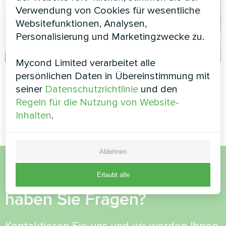
Verwendung von Cookies für wesentliche
Websitefunktionen, Analysen,
Personalisierung und Marketingzwecke zu.
Mycond Limited verarbeitet alle
Büro
Privates Haus
persönlichen Daten in Übereinstimmung mit
seiner
Datenschutzrichtlinie
und den
Split-Wärmepumpe Serie Artic
Artwork Design
Regeln für die Nutzung von Website-
Home Smart
Gebläsekonvektor Silent Serie
Inhalten
.
Ablehnen
Möchten Sie kaufen oder
Erlaubt alle
haben Sie Fragen?