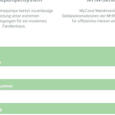
mepumpe bietet zuverlässige
MyCond Wandmonti
eistung unter extremen
Gebläsekonvektoren der MHW
ingungen für ein modernes
für effizientes Heizen u
Familienhaus.
e
nummer
l