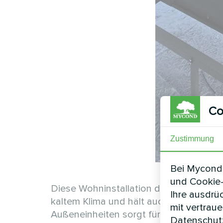
Co
Zustimmung
Bei Mycond 
und Cookie-
Diese Wohninstallation demonstriert 
Ihre ausdrü
kaltem Klima und hält auch während ha
mit vertrau
Außeneinheiten sorgt für kontinuierlic
Datenschutz