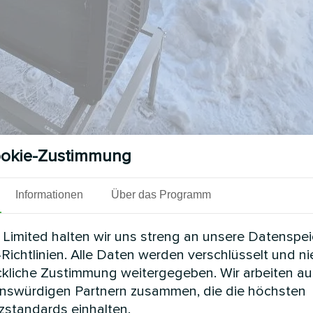
okie-Zustimmung
Informationen
Über das Programm
Limited halten wir uns streng an unsere Datenspe
Richtlinien. Alle Daten werden verschlüsselt und n
die außergewöhnlichen Fähigkeiten des Mycond B
ckliche Zustimmung weitergegeben. Wir arbeiten au
rter Wintermonate angenehme Innentemperaturen au
enswürdigen Partnern zusammen, die die höchsten
he Heizeffizienz bei subzero Temperaturen, während
standards einhalten.