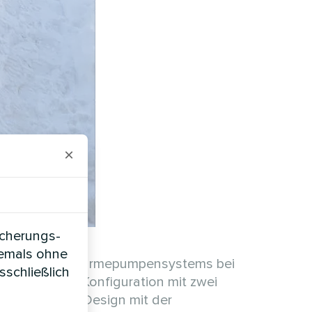
×
icherungs-
iemals ohne
eeSmart Split-Wärmepumpensystems bei
sschließlich
frecht. Die Konfiguration mit zwei
 das schlanke Design mit der