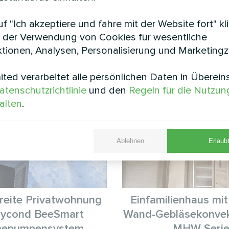
ivathauses harmoniert. Entwickelt für ganzjährige Z
ogie unabhängig von den Wetterbedingungen einwan
f "Ich akzeptiere und fahre mit der Website fort" kl
e reduzierte Energiekosten bietet.
 der Verwendung von Cookies für wesentliche
tionen, Analysen, Personalisierung und Marketing
Siehe auch
ted verarbeitet alle persönlichen Daten in Überei
atenschutzrichtlinie
und den
Regeln für die Nutzun
alten
.
Ablehnen
Erlaubt
reite Privatwohnung
Einfamilienhaus mi
Mycond BeeSmart
Wand-Gebläsekonvek
epumpensystem
MHW-Seri