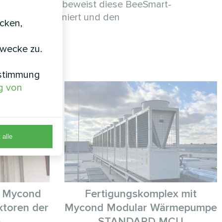
uverlässigkeit, beweist diese BeeSmart-
dfrei funktioniert und den
icken,
zwecke zu.
nstimmung
g von
 alle
t Mycond
Fertigungskomplex mit
toren der
Mycond Modular Wärmepumpe
e
STANDARD MCU