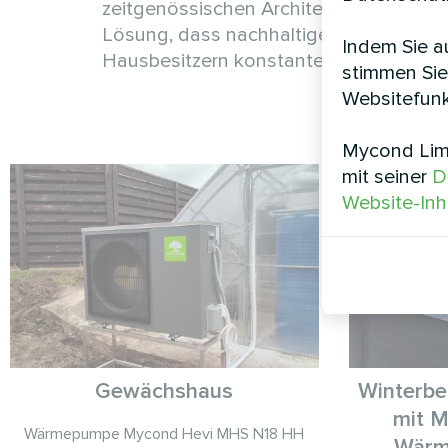
zeitgenössischen Architektur dieses Pr
Lösung, dass nachhaltige Heiztechnol
Indem Sie au
Hausbesitzern konstanten Komfort sowi
stimmen Sie
Websitefunk
Mycond Limi
mit seiner
D
Website-Inh
Gewächshaus
Winterbe
mit 
Wärmepumpe Mycond Hevi MHS N18 HH
Wärm