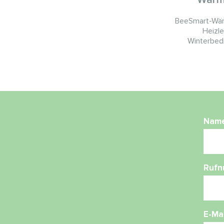
BeeSmart-Wär
Heizl
Winterbed
Nam
Ruf
E-Mai