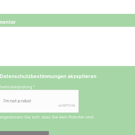
mentar
Datenschutzbestimmungen
akzeptieren
rheitsüberprüfung
*
vergewissern Sie sich, dass Sie kein Roboter sind.