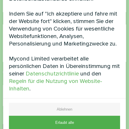
Indem Sie auf "Ich akzeptiere und fahre mit
Kommentar
der Website fort" klicken, stimmen Sie der
Verwendung von Cookies für wesentliche
Websitefunktionen, Analysen,
Personalisierung und Marketingzwecke zu.
Mycond Limited verarbeitet alle
persönlichen Daten in Übereinstimmung mit
Datenschutzbestimmungen
akzeptieren
seiner
Datenschutzrichtlinie
und den
Regeln für die Nutzung von Website-
Sicherheitsüberprüfung
*
Inhalten
.
Ablehnen
Bitte vergewissern Sie sich, dass Sie kein Roboter sind.
Erlaubt alle