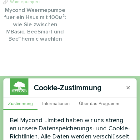
Wärmepumpen
Mycond Waermepumpe
fuer ein Haus mit 100м²:
wie Sie zwischen
MBasic, BeeSmart und
BeeThermic waehlen
Cookie-Zustimmung
×
Möchten Sie kaufen oder
Zustimmung
Informationen
Über das Programm
haben Sie Fragen?
Bei Mycond Limited halten wir uns streng
Kontaktieren Sie uns und wir werden Ihnen
an unsere Datenspeicherungs- und Cookie-
helfen
Richtlinien. Alle Daten werden verschlüsselt