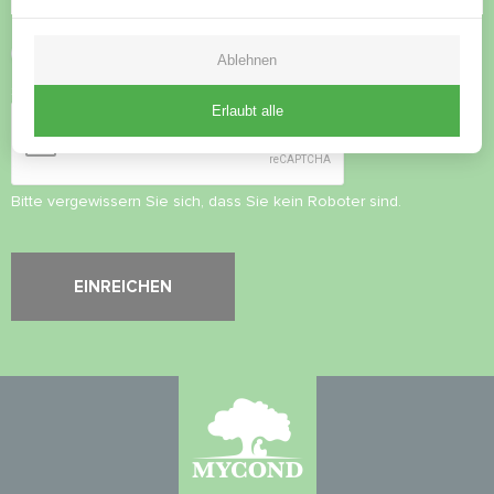
Datenschutzbestimmungen
akzeptieren
Ablehnen
Sicherheitsüberprüfung
*
Erlaubt alle
Bitte vergewissern Sie sich, dass Sie kein Roboter sind.