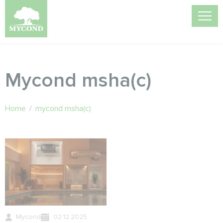
Mycond msha(c)
Home
/
mycond msha(c)
Mycond
02.12.2025