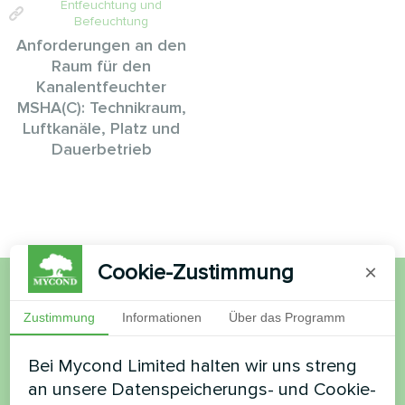
Entfeuchtung und
Befeuchtung
Anforderungen an den
Raum für den
Kanalentfeuchter
MSHA(C): Technikraum,
Luftkanäle, Platz und
Dauerbetrieb
Cookie-Zustimmung
×
Möchten Sie kaufen oder
Zustimmung
Informationen
Über das Programm
haben Sie Fragen?
Bei Mycond Limited halten wir uns streng
an unsere Datenspeicherungs- und Cookie-
Kontaktieren Sie uns und wir werden Ihnen