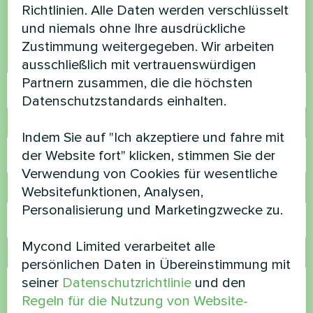
Kontaktieren Sie uns und wir werden Ihnen
Richtlinien. Alle Daten werden verschlüsselt
helfen
und niemals ohne Ihre ausdrückliche
Zustimmung weitergegeben. Wir arbeiten
Name
ausschließlich mit vertrauenswürdigen
Partnern zusammen, die die höchsten
Datenschutzstandards einhalten.
Rufnummer
Indem Sie auf "Ich akzeptiere und fahre mit
der Website fort" klicken, stimmen Sie der
Verwendung von Cookies für wesentliche
Websitefunktionen, Analysen,
E-Mail
Personalisierung und Marketingzwecke zu.
Mycond Limited verarbeitet alle
Kommentar
persönlichen Daten in Übereinstimmung mit
seiner
Datenschutzrichtlinie
und den
Regeln für die Nutzung von Website-