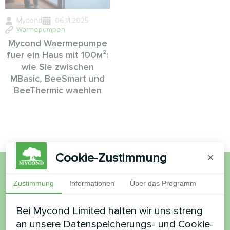
Mycond
06.11.2025
Wärmepumpen
Mycond Waermepumpe
fuer ein Haus mit 100м²:
wie Sie zwischen
MBasic, BeeSmart und
BeeThermic waehlen
Cookie-Zustimmung
×
Möchten Sie kaufen oder
Zustimmung
Informationen
Über das Programm
haben Sie Fragen?
Bei Mycond Limited halten wir uns streng
an unsere Datenspeicherungs- und Cookie-