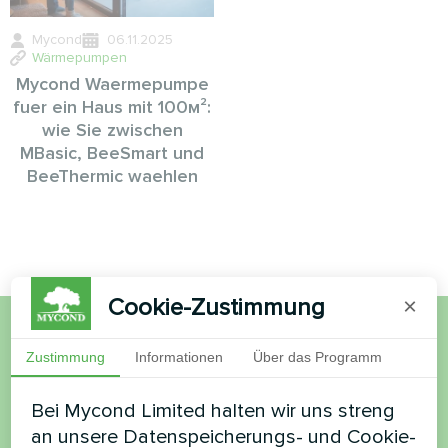
Mycond
06.11.2025
Wärmepumpen
Mycond Waermepumpe
fuer ein Haus mit 100м²:
wie Sie zwischen
MBasic, BeeSmart und
BeeThermic waehlen
Cookie-Zustimmung
×
Möchten Sie kaufen oder
Zustimmung
Informationen
Über das Programm
haben Sie Fragen?
Bei Mycond Limited halten wir uns streng
an unsere Datenspeicherungs- und Cookie-