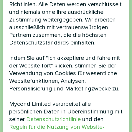
Kontaktieren Sie uns und wir werden Ihnen
Richtlinien. Alle Daten werden verschlüsselt
helfen
und niemals ohne Ihre ausdrückliche
Zustimmung weitergegeben. Wir arbeiten
Name
ausschließlich mit vertrauenswürdigen
Partnern zusammen, die die höchsten
Datenschutzstandards einhalten.
Rufnummer
Indem Sie auf "Ich akzeptiere und fahre mit
der Website fort" klicken, stimmen Sie der
Verwendung von Cookies für wesentliche
Websitefunktionen, Analysen,
E-Mail
Personalisierung und Marketingzwecke zu.
Mycond Limited verarbeitet alle
Kommentar
persönlichen Daten in Übereinstimmung mit
seiner
Datenschutzrichtlinie
und den
Regeln für die Nutzung von Website-