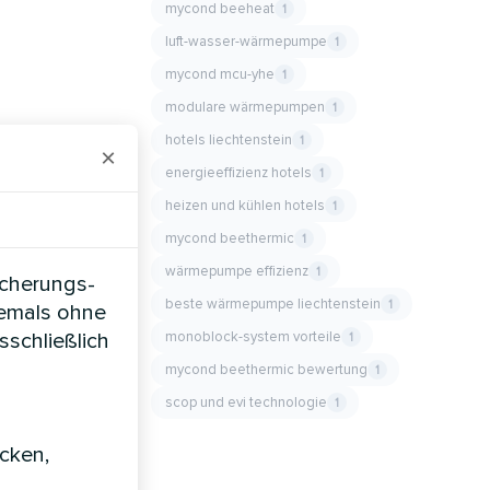
mycond beeheat
1
luft-wasser-wärmepumpe
1
mycond mcu-yhe
1
modulare wärmepumpen
1
hotels liechtenstein
1
×
energieeffizienz hotels
1
heizen und kühlen hotels
1
mycond beethermic
1
wärmepumpe effizienz
1
icherungs-
beste wärmepumpe liechtenstein
1
iemals ohne
monoblock-system vorteile
sschließlich
1
mycond beethermic bewertung
1
scop und evi technologie
1
icken,