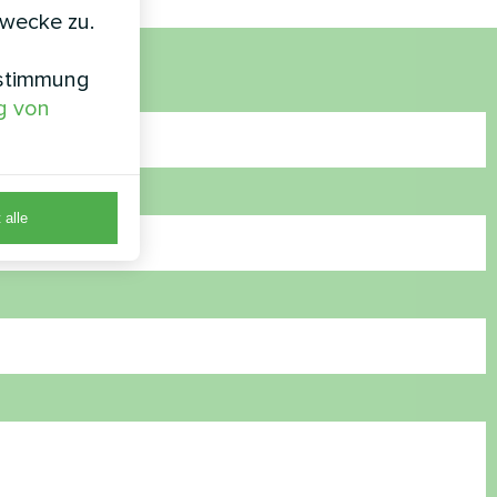
zwecke zu.
nstimmung
g von
 alle