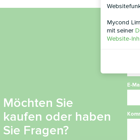
Websitefunk
Mycond Limi
Nam
mit seiner
D
Website-Inh
Ruf
E-Mai
Möchten Sie
kaufen oder haben
Kom
Sie Fragen?