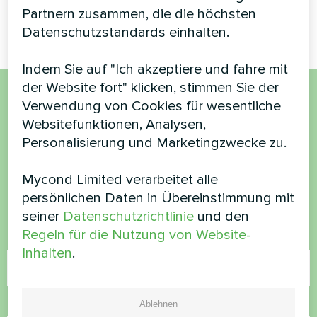
Partnern zusammen, die die höchsten
Besucher und Mitarbeiter
Datenschutzstandards einhalten.
Indem Sie auf "Ich akzeptiere und fahre mit
der Website fort" klicken, stimmen Sie der
Verwendung von Cookies für wesentliche
Möchten Sie kaufen oder
Websitefunktionen, Analysen,
haben Sie Fragen?
Personalisierung und Marketingzwecke zu.
Mycond Limited verarbeitet alle
Kontaktieren Sie uns und wir werden Ihnen
persönlichen Daten in Übereinstimmung mit
helfen
seiner
Datenschutzrichtlinie
und den
Regeln für die Nutzung von Website-
Name
Inhalten
.
Rufnummer
Ablehnen