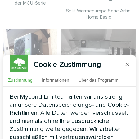
der MCU-Serie
Split-Wärmepumpe Serie Artic
Home Basic
Cookie-Zustimmung
×
Privates Haus
Zustimmung
Informationen
Über das Programm
Einkaufszentrum mit
Split-Wärmepumpe Serie
Artic Home Basic
Mycond
Bei Mycond Limited halten wir uns streng
Energierückgewinnungs-
an unsere Datenspeicherungs- und Cookie-
Lüftungsgeräten MVS
Richtlinien. Alle Daten werden verschlüsselt
und niemals ohne Ihre ausdrückliche
MyCond Energierückgewinnungs-
Zustimmung weitergegeben. Wir arbeiten
Lüftungsgeräte MVS sorgen für
ausschließlich mit vertrauenswürdigen
frische und saubere Raumluft für