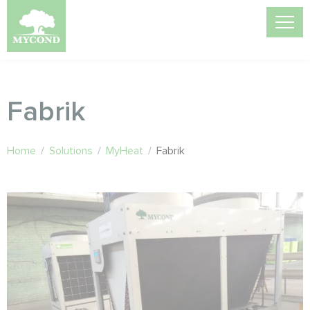
Fabrik
Home
/
Solutions
/
MyHeat
/
Fabrik