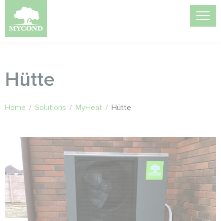
Hütte
Home
/
Solutions
/
MyHeat
/
Hütte