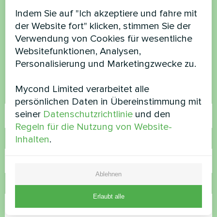
Möchten Sie kaufen oder
Indem Sie auf "Ich akzeptiere und fahre mit
der Website fort" klicken, stimmen Sie der
haben Sie Fragen?
Verwendung von Cookies für wesentliche
Websitefunktionen, Analysen,
Kontaktieren Sie uns und wir werden Ihnen
Personalisierung und Marketingzwecke zu.
helfen
Mycond Limited verarbeitet alle
Name
persönlichen Daten in Übereinstimmung mit
seiner
Datenschutzrichtlinie
und den
Regeln für die Nutzung von Website-
Inhalten
.
Rufnummer
Ablehnen
E-Mail
Erlaubt alle