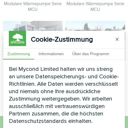
Modulare Wärmepumpe Serie
Modulare Wärmepumpe Serie
MCU
MCU
Cookie-Zustimmung
×
Zustimmung
Informationen
Über das Programm
Kommerzielle
IT-Büro
Bei Mycond Limited halten wir uns streng
Einrichtung
an unsere Datenspeicherungs- und Cookie-
Split-Wärmepumpe Serie Artic
Richtlinien. Alle Daten werden verschlüsselt
Home Basic
Modulare Wärmepumpe Serie
und niemals ohne Ihre ausdrückliche
MCU
Zustimmung weitergegeben. Wir arbeiten
ausschließlich mit vertrauenswürdigen
Partnern zusammen, die die höchsten
Datenschutzstandards einhalten.