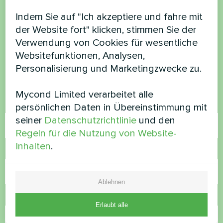
Möchten Sie kaufen oder
Indem Sie auf "Ich akzeptiere und fahre mit
der Website fort" klicken, stimmen Sie der
haben Sie Fragen?
Verwendung von Cookies für wesentliche
Websitefunktionen, Analysen,
Kontaktieren Sie uns und wir werden Ihnen
Personalisierung und Marketingzwecke zu.
helfen
Mycond Limited verarbeitet alle
Name
persönlichen Daten in Übereinstimmung mit
seiner
Datenschutzrichtlinie
und den
Regeln für die Nutzung von Website-
Inhalten
.
Rufnummer
Ablehnen
E-Mail
Erlaubt alle