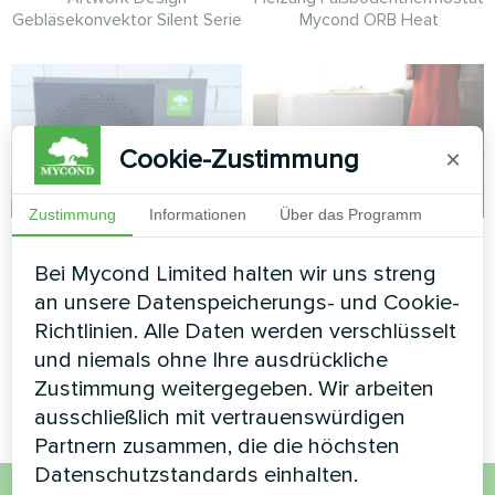
Gebläsekonvektor Silent Serie
Mycond ORB Heat
Cookie-Zustimmung
×
Zustimmung
Informationen
Über das Programm
Privates Haus
Atelier für
Schneiderei und
Bei Mycond Limited halten wir uns streng
Wärmepumpe BeeHeat MHS-
an unsere Datenspeicherungs- und Cookie-
Bekleidungsdesign
N14BH
Richtlinien. Alle Daten werden verschlüsselt
Kunstwerk Design
und niemals ohne Ihre ausdrückliche
Gebläsekonvektor Glas-Serie
Zustimmung weitergegeben. Wir arbeiten
ausschließlich mit vertrauenswürdigen
Partnern zusammen, die die höchsten
Datenschutzstandards einhalten.