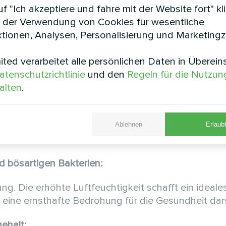
f "Ich akzeptiere und fahre mit der Website fort" kl
 der Verwendung von Cookies für wesentliche
inner ausgestattet sind, wird die Feuchtigkeit im 
tionen, Analysen, Personalisierung und Marketing
ted verarbeitet alle persönlichen Daten in Überei
enden Belüftung
atenschutzrichtlinie
und den
Regeln für die Nutzun
alten
.
die Ansammlung von Staub, was zu Allergien und
Ablehnen
Erlaubt
nd bösartigen Bakterien:
g. Die erhöhte Luftfeuchtigkeit schafft ein ideal
 eine ernsthafte Bedrohung für die Gesundheit dars
ehalt: