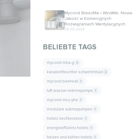
Mycond BreezMe i WindMe: Nowa
Jakość w Komercyjnych
Rozwiązaniach Wentylacyjnych
05.03.2025
BELIEBTE TAGS
mycond mba-g
3
kanalentfeuchter schwimmbad
2
mycond beeheat
1
luft-wasser-wärmepumpe
1
mycond mcu-yhe
1
modulare wärmepumpen
1
hotels liechtenstein
1
energieeffizienz hotels
1
heizen und kühlen hotels
1