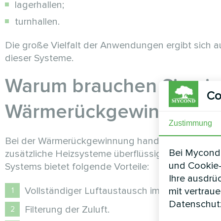
lagerhallen;
turnhallen.
Die große Vielfalt der Anwendungen ergibt sich au
dieser Systeme.
Warum brauchen Sie ein
Co
Wärmerückgewinnung?
Zustimmung
Bei der Wärmerückgewinnung handelt es sich um e
Bei Mycond 
zusätzliche Heizsysteme überflüssig werden und 
und Cookie-
Systems bietet folgende Vorteile:
Ihre ausdrü
Vollständiger Luftaustausch im Raum.
mit vertrau
Datenschutz
Filterung der Zuluft.