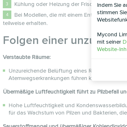
Kühlung oder Heizung der Frischluft.
Indem Sie au
stimmen Sie
Bei Modellen, die mit einem Enthalpierückgew
Websitefunk
teilweise erhalten.
Mycond Limi
Folgen einer unzureich
mit seiner
D
Website-Inh
Verstaubte Räume:
Unzureichende Belüftung eines Raums fördert 
Atemwegserkrankungen führen kann.
Übermäßige Luftfeuchtigkeit führt zu Pilzbefall u
Hohe Luftfeuchtigkeit und Kondenswasserbildun
für das Wachstum von Pilzen und Bakterien, die
Sauerstoffmangel und übermäßiger Kohlendioxidg