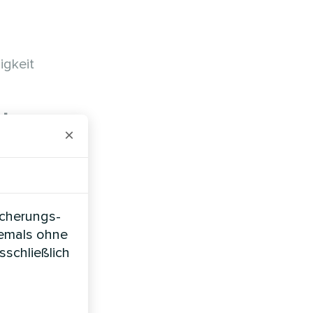
igkeit
t
×
icherungs-
hen
iemals ohne
sschließlich