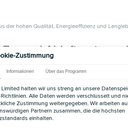
s der hohen Qualität, Energieeffizienz und Langleb
 Zu- und Abluftsystem mi
okie-Zustimmung
Informationen
Über das Programm
ine effiziente Erwärmung der kalten Luft, wodurch
Limited halten wir uns streng an unsere Datenspe
die Kosten gesenkt werden. Der Einsatz eines solc
Richtlinien. Alle Daten werden verschlüsselt und n
ckliche Zustimmung weitergegeben. Wir arbeiten au
enswürdigen Partnern zusammen, die die höchsten
standards einhalten.