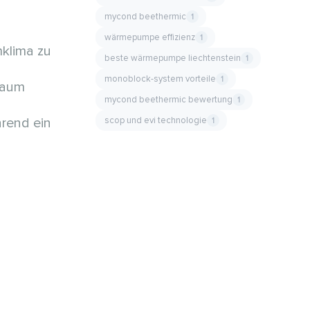
mycond beethermic
1
wärmepumpe effizienz
1
klima zu
beste wärmepumpe liechtenstein
1
monoblock-system vorteile
1
Raum
mycond beethermic bewertung
1
scop und evi technologie
hrend ein
1