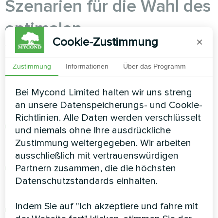
Szenarien für die Wahl des
optimalen
Cookie-Zustimmung
×
Wärmepumpentyps
Zustimmung
Informationen
Über das Programm
Wann ist der Monoblock
Bei Mycond Limited halten wir uns streng
optimal:
an unsere Datenspeicherungs- und Cookie-
Richtlinien. Alle Daten werden verschlüsselt
Bei der Modernisierung einer bestehenden
und niemals ohne Ihre ausdrückliche
Heizungsanlage, wenn das Verlegen von
Zustimmung weitergegeben. Wir arbeiten
Kältemittelleitungen schwierig ist
ausschließlich mit vertrauenswürdigen
Partnern zusammen, die die höchsten
Für Objekte mit regulatorischen
Datenschutzstandards einhalten.
Einschränkungen hinsichtlich Kältemittel im
Innenraum
Indem Sie auf "Ich akzeptiere und fahre mit
Wenn eine besonders einfache Montage