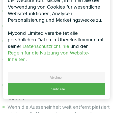
der Website fort" klicken, stimmen Sie der
Priorität hat
Verwendung von Cookies für wesentliche
Wenn kein Platz für eine Inneneinheit
Websitefunktionen, Analysen,
vorhanden ist
Personalisierung und Marketingzwecke zu.
Bei grosser Distanz zwischen Aufstellort und
Gebäude (mehr als 25 Meter)
Mycond Limited verarbeitet alle
persönlichen Daten in Übereinstimmung mit
Wenn absolute Ruhe im Hausinneren Priorität
seiner
Datenschutzrichtlinie
und den
hat
Regeln für die Nutzung von Website-
Inhalten
.
Wann ist das Split-System
optimal:
Ablehnen
Für Neubauten, in denen Kältemittelleitungen
Erlaubt alle
bereits in der Bauphase vorgesehen werden
können
Wenn die Ausseneinheit weit entfernt platziert