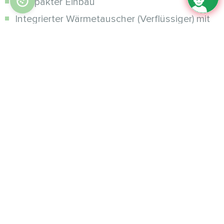
Kompakter Einbau
Integrierter Wärmetauscher (Verflüssiger) mit
Frostschutz
Integrierte Hocheffizienz-Umwälzpumpe
Integrierte Elektroheizung
Integriertes Sicherheitsventil
Integrierter Drucksensor
Integrierte Durchflussüberwachung
Integriertes Ausdehnungsgefäß 5l
Einfacher und leicht zu bedienender
Wärmepumpenregler
Fernsteuerung über das
Smartphone