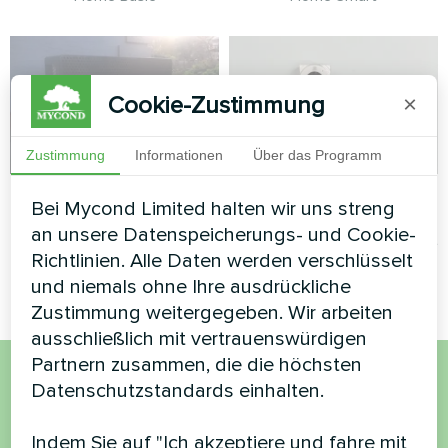
Cookie-Zustimmung
×
Zustimmung
Informationen
Über das Programm
Privates Haus
Wohnung
Bei Mycond Limited halten wir uns streng
an unsere Datenspeicherungs- und Cookie-
Wärmepumpe BeeSmart
Heizung Fußbodenthermostat
Richtlinien. Alle Daten werden verschlüsselt
MHCS 045 NBS
Mycond ORB Heat
und niemals ohne Ihre ausdrückliche
Zustimmung weitergegeben. Wir arbeiten
ausschließlich mit vertrauenswürdigen
Partnern zusammen, die die höchsten
Datenschutzstandards einhalten.
Möchten Sie kaufen oder
haben Sie Fragen?
Indem Sie auf "Ich akzeptiere und fahre mit