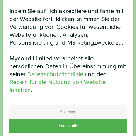
Möchten Sie kaufen oder
Indem Sie auf "Ich akzeptiere und fahre mit
der Website fort" klicken, stimmen Sie der
haben Sie Fragen?
Verwendung von Cookies für wesentliche
Websitefunktionen, Analysen,
Kontaktieren Sie uns und wir werden Ihnen
Personalisierung und Marketingzwecke zu.
helfen
Mycond Limited verarbeitet alle
Name
persönlichen Daten in Übereinstimmung mit
seiner
Datenschutzrichtlinie
und den
Regeln für die Nutzung von Website-
Inhalten
.
Rufnummer
Ablehnen
E-Mail
Erlaubt alle