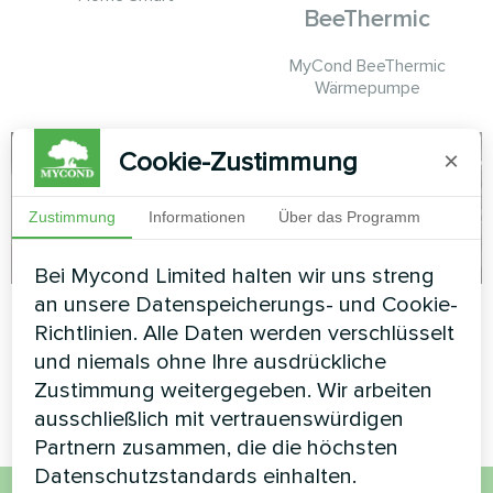
BeeThermic
MyCond BeeThermic
Wärmepumpe
Cookie-Zustimmung
×
Zustimmung
Informationen
Über das Programm
Bei Mycond Limited halten wir uns streng
an unsere Datenspeicherungs- und Cookie-
Privates Haus
Büro
Richtlinien. Alle Daten werden verschlüsselt
Kunstwerk Design
Artwork Design
und niemals ohne Ihre ausdrückliche
Gebläsekonvektor Glas-Serie
Gebläsekonvektor Silent Serie
Zustimmung weitergegeben. Wir arbeiten
ausschließlich mit vertrauenswürdigen
Partnern zusammen, die die höchsten
Datenschutzstandards einhalten.